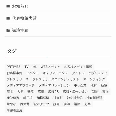
お知らせ
代表執筆実績
講演実績
タグ
PRTIMES
TV
tvk
WEBメディア
お客様メディア掲載
お客様事例
イベント
キャリアチェンジ
タイトル
パブリシティ
プレスリリース
プレスリリースエバンジェリスト
マーケティング
メディアアプローチ
メディアリレーション
中小企業
取材
執筆
基本
大学
寄稿
広報
広報PR
広報と広告の違い
新聞
東京
産学連携
町工場
相模経済
神奈川
神奈川大学
神奈川新聞
華やか
西大井
記者クラブ
読売
講師
講演
起業
障害者雇用