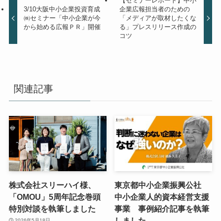
【セミナーレポート】中小
3/10大阪中小企業投資育成
企業広報担当者のための
㈱セミナー「中小企業が今
「メディアが取材したくな
から始める広報ＰＲ」開催
る」プレスリリース作成の
コツ
関連記事
株式会社スリーハイ様、
東京都中小企業振興公社
「OMOU」5周年記念巻頭
中小企業人的資本経営支援
特別対談を執筆しました
事業 事例紹介記事を執筆
しました
2026年5月18日