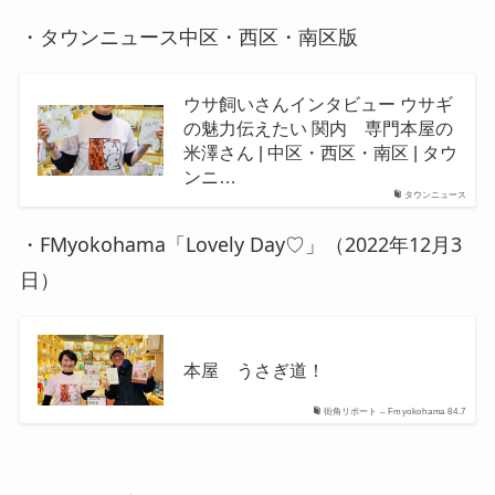
・タウンニュース中区・西区・南区版
ウサ飼いさんインタビュー ウサギ
の魅力伝えたい 関内 専門本屋の
米澤さん | 中区・西区・南区 | タウ
ンニ…
タウンニュース
・FMyokohama「Lovely Day♡」（2022年12月3
日）
本屋 うさぎ道！
街角リポート – Fm yokohama 84.7