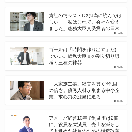
貴社の情シス・DX担当に読んでほ
しい。「私はこれで、会社を変え
ました」総務大臣賞受賞者の日常
BizHint
ゴールは「時間を作り出す」だけ
でいい。総務大臣賞の割り切り思
考と三種の神器
BizHint
「大家族主義」経営を貫く3代目
の信念。優秀人材が集まる中小企
業、求心力の源泉に迫る
BizHint
アメーバ経営10年で利益率は2倍
に。役員を大減員、売上を減らし
ても進めた社員のための構造改革