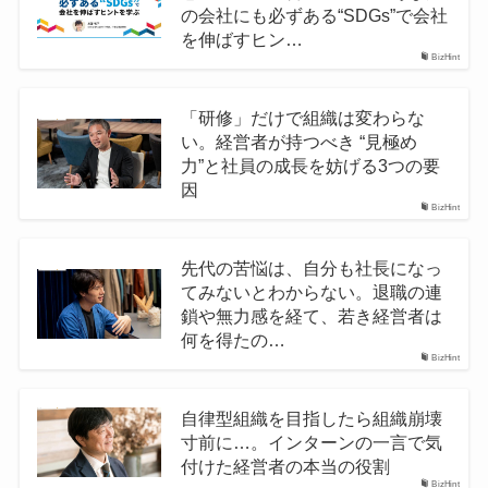
の会社にも必ずある“SDGs”で会社
を伸ばすヒン…
BizHint
「研修」だけで組織は変わらな
い。経営者が持つべき “見極め
力”と社員の成長を妨げる3つの要
因
BizHint
先代の苦悩は、自分も社長になっ
てみないとわからない。退職の連
鎖や無力感を経て、若き経営者は
何を得たの…
BizHint
自律型組織を目指したら組織崩壊
寸前に…。インターンの一言で気
付けた経営者の本当の役割
BizHint