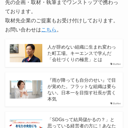
先の企画・取材・執筆までワンストップで携わっ
ております。
取材先企業のご提案もお受け付けしております。
お問い合わせは
こちら
。
人が辞めない組織に生まれ変わっ
た町工場。キーエンスで学んだ
「会社づくりの極意」とは
BizHint
『雨が降っても自分のせい』で目
が覚めた。フラットな組織は要ら
ない。日本一を目指す社長が貫く
本気
BizHint
「SDGsって結局儲かるの？」と
思っている経営者の方に！あなた