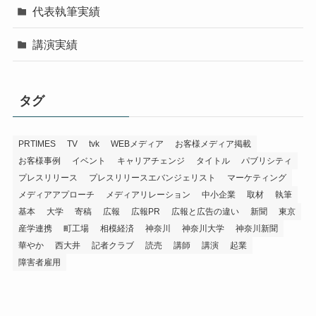
代表執筆実績
講演実績
タグ
PRTIMES
TV
tvk
WEBメディア
お客様メディア掲載
お客様事例
イベント
キャリアチェンジ
タイトル
パブリシティ
プレスリリース
プレスリリースエバンジェリスト
マーケティング
メディアアプローチ
メディアリレーション
中小企業
取材
執筆
基本
大学
寄稿
広報
広報PR
広報と広告の違い
新聞
東京
産学連携
町工場
相模経済
神奈川
神奈川大学
神奈川新聞
華やか
西大井
記者クラブ
読売
講師
講演
起業
障害者雇用